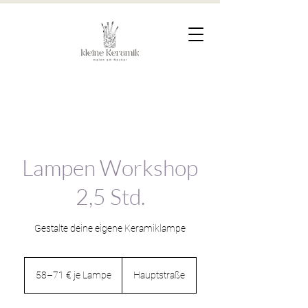
Lampen Workshop
2,5 Std.
Gestalte deine eigene Keramiklampe
58–
71
58–71 € je Lampe
Hauptstraße
€
je
Lampe