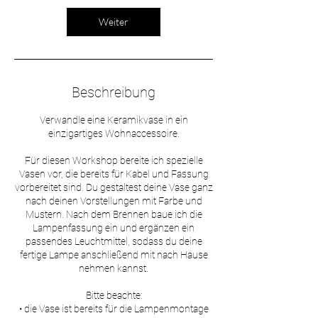
Weiter
Beschreibung
Verwandle eine Keramikvase in ein
einzigartiges Wohnaccessoire.
Für diesen Workshop bereite ich spezielle
Vasen vor, die bereits für Kabel und Fassung
vorbereitet sind. Du gestaltest deine Vase ganz
nach deinen Vorstellungen mit Farbe und
Mustern. Nach dem Brennen baue ich die
Lampenfassung ein und ergänzen ein
passendes Leuchtmittel, sodass du deine
fertige Lampe anschließend mit nach Hause
nehmen kannst.
Bitte beachte:
• die Vase ist bereits für die Lampenmontage