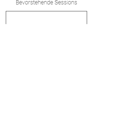
Bevorstehende Sessions
Weiter
Kontaktangaben
Hauptstraße 48, 69151 Neckargemünd,
Germany